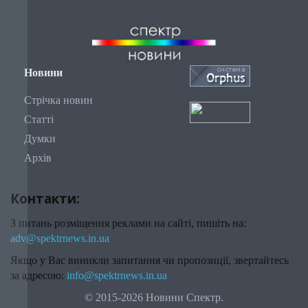
Новини
Стрічка новин
Статті
Думки
Архів
Контакти:
З питань розміщення реклами на сайті, пишіть на:
adv@spektrnews.in.ua
Якщо у Вас виникли запитання чи пропозиції, звертайтесь
за адресою:
info@spektrnews.in.ua
© 2015-2026 Новини Спектр.