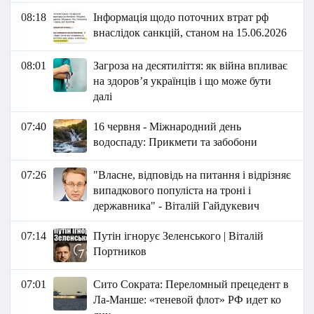
08:18
Інформація щодо поточних втрат рф
внаслідок санкцій, станом на 15.06.2026​
08:01
Загроза на десятиліття: як війна впливає
на здоров’я українців і що може бути
далі
07:40
16 червня - Міжнародний день
водоспаду: Прикмети та забобони
07:26
"Власне, відповідь на питання і відрізняє
випадкового популіста на троні і
державника" - Віталій Гайдукевич
07:14
Путін ігнорує Зеленського | Віталій
Портников
07:01
Сито Сократа: Переломный прецедент в
Ла-Манше: «теневой флот» РФ идет ко