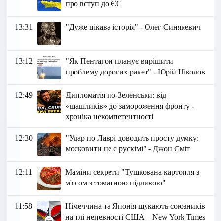
про вступ до ЄС
13:31
"Дуже цікава історія" - Олег Синякевич
13:12
"Як Пентагон планує вирішити
проблему дорогих ракет" - Юрій Ніколов
12:49
Дипломатія по-Зеленськи: від
«шашликів» до замороження фронту -
хроніка некомпетентності
12:30
"Удар по Лаврі доводить просту думку:
московити не є рускімі" - Джон Сміт
12:11
Маміни секрети "Тушкована картопля з
м'ясом з томатною підливою"
11:58
Німеччина та Японія шукають союзників
на тлі непевності США – New York Times