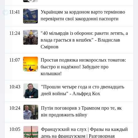
11:41
Українцям за кордоном варто терміново
перевірити свої закордонні паспорти
11:24
"40 мільярдів із оборони: ракети летять, а
влада грається в кешбек" - Владислав
Смірнов
11:07
Простая подвязка низкорослых томатов:
быстро и надёжно! Забудьте про
колышки!
10:43
"Прошли четыре года и сто двенадцать
дней войны" - Альфред Кох
10:24
Путін поговорив з Трампом про те, як
він продовжить війну
10:05
Французский на слух | Фразы на каждый
день на французском | Разговорная