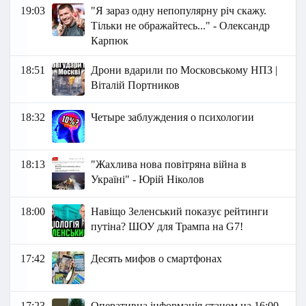
19:03
"Я зараз одну непопулярну річ скажу.
Тільки не ображайтесь..." - Олександр
Карпюк
18:51
Дрони вдарили по Московському НПЗ |
Віталій Портников
18:32
Четыре заблуждения о психологии
18:13
"Жахлива нова повітряна війна в
Україні" - Юрій Ніколов
18:00
Навіщо Зеленський показує рейтинги
путіна? ШОУ для Трампа на G7!
17:42
Десять мифов о смартфонах
17:23
Оперативна інформація станом на 16:00