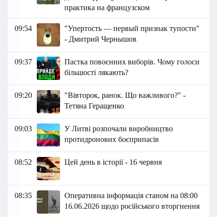
практика на французском
09:54
"Упертость — первый признак тупости"
- Дмитрий Чернышов
09:37
Пастка повоєнних виборів. Чому голоси
більшості лякають?
09:20
"Вівторок, ранок. Що важливого?" -
Тетяна Геращенко
09:03
У Литві розпочали виробництво
протидронових боєприпасів
08:52
Цей день в історії - 16 червня
08:35
Оперативна інформація станом на 08:00
16.06.2026 щодо російського вторгнення