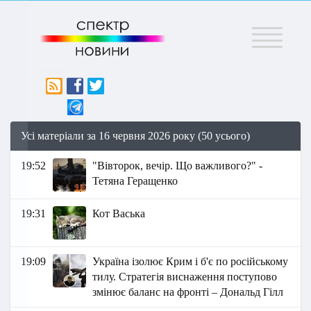
Меню
Усі матеріали за 16 червня 2026 року (50 усього)
19:52
"Вівторок, вечір. Що важливого?" -
Тетяна Геращенко
19:31
Кот Васька
19:09
Україна ізолює Крим і б'є по російському
тилу. Стратегія виснаження поступово
змінює баланс на фронті – Дональд Гілл