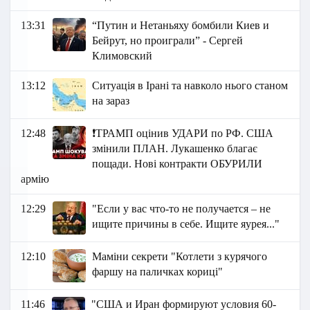
13:31
“Путин и Нетаньяху бомбили Киев и
Бейрут, но проиграли” - Сергей
Климовский
13:12
Ситуація в Ірані та навколо нього станом
на зараз
12:48
❗️ТРАМП оцінив УДАРИ по РФ. США
змінили ПЛАН. Лукашенко благає
пощади. Нові контракти ОБУРИЛИ
армію
12:29
"Если у вас что-то не получается – не
ищите причины в себе. Ищите яурея..."
12:10
Маміни секрети "Котлети з курячого
фаршу на паличках кориці"
11:46
"США и Иран формируют условия 60-