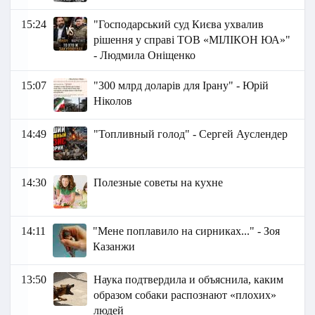
15:24
"Господарський суд Києва ухвалив
рішення у справі ТОВ «МІЛІКОН ЮА»"
- Людмила Оніщенко
15:07
"300 млрд доларів для Ірану" - Юрій
Ніколов
14:49
"Топливный голод" - Сергей Ауслендер
14:30
Полезные советы на кухне
14:11
"Мене поплавило на сирниках..." - Зоя
Казанжи
13:50
Наука подтвердила и объяснила, каким
образом собаки распознают «плохих»
людей