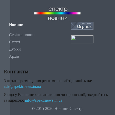
Новини
Стрічка новин
Статті
Думки
Архів
Контакти:
З питань розміщення реклами на сайті, пишіть на:
adv@spektrnews.in.ua
Якщо у Вас виникли запитання чи пропозиції, звертайтесь
за адресою:
info@spektrnews.in.ua
© 2015-2026 Новини Спектр.