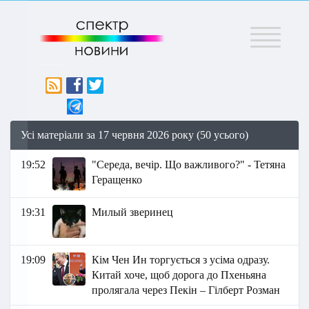
Меню
Усі матеріали за 17 червня 2026 року (50 усього)
19:52
"Середа, вечір. Що важливого?" - Тетяна
Геращенко
19:31
Милый зверинец
19:09
Кім Чен Ин торгується з усіма одразу.
Китай хоче, щоб дорога до Пхеньяна
пролягала через Пекін – Гілберт Розман