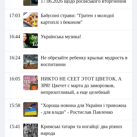
17.06.2026 щодо російського вторгнення
17:03
Бабусині страви: "Гратен з молодої
картоплі з беконом"
16:44
Українська музика!
16:24
Не обрезайте ребенку крылья: мудрость в
воспитании
16:05
НИКТО НЕ СЕЕТ ЭТОТ ЦВЕТОК, А
ЗРЯ! Цветет с марта до заморозков,
неприхотливый, а еще целебный
15:58
"Хороша новина для України і тривожна
- для влади" - Ростислав Павленко
15:41
Кримські татари та ногайці: два різних
народа