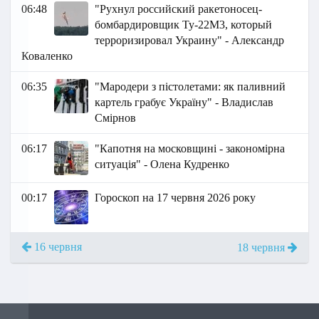
06:48
"Рухнул российский ракетоносец-
бомбардировщик Ту-22М3, который
терроризировал Украину" - Александр
Коваленко
06:35
"Мародери з пістолетами: як паливний
картель грабує Україну" - Владислав
Смірнов
06:17
"Капотня на московщині - закономірна
ситуація" - Олена Кудренко
00:17
Гороскоп на 17 червня 2026 року
16 червня
18 червня