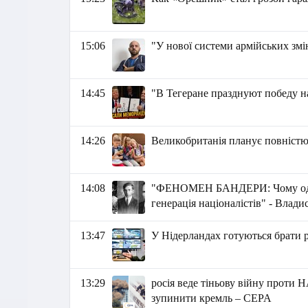
15:06
"У нової системи армійських змін
14:45
"В Тегеране празднуют победу 
14:26
Великобританія планує повністю 
14:08
"ФЕНОМЕН БАНДЕРИ: Чому одне і
генерація націоналістів" - Влад
13:47
У Нідерландах готуються брати р
13:29
росія веде тіньову війну проти 
зупинити кремль – CEPA