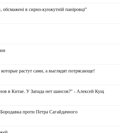
и, обсмажені в сирно-кунжутній паніровці"
ции
торые растут сами, а выглядят потрясающе!
ов в Китае. У Запада нет шансов?" - Алексей Кущ
в Бородавка проти Петра Сагайдачного
ажей