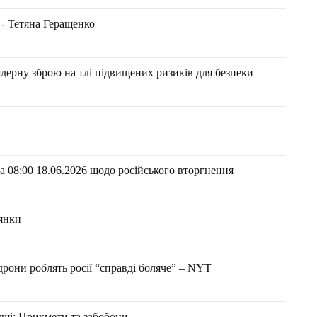
 - Тетяна Геращенко
ядерну зброю на тлі підвищених ризиків для безпеки
 08:00 18.06.2026 щодо російського вторгнення
цянки
рони роблять росії “справді боляче” – NYT
уші: Прикмети та забобони