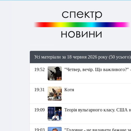
Усі матеріали за 18 червня 2026 року (50 усього)
19:52
"Четвер, вечір. Що важливого?" 
19:31
Кoтя
19:09
Теорія вульгарного класу. США 
19:03
"Головне - не видавати бажане з