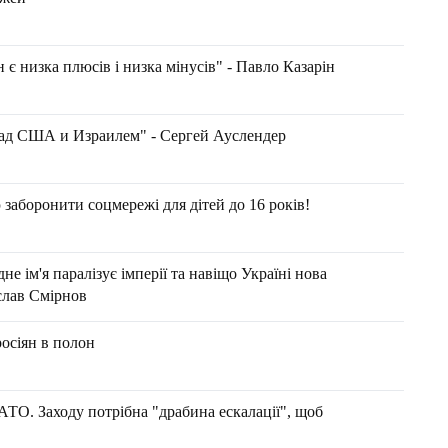
 є низка плюсів і низка мінусів" - Павло Казарін
над США и Израилем" - Сергей Ауслендер
заборонити соцмережі для дітей до 16 років!
м'я паралізує імперії та навіщо Україні нова
ислав Смірнов
осіян в полон
НАТО. Заходу потрібна "драбина ескалації", щоб