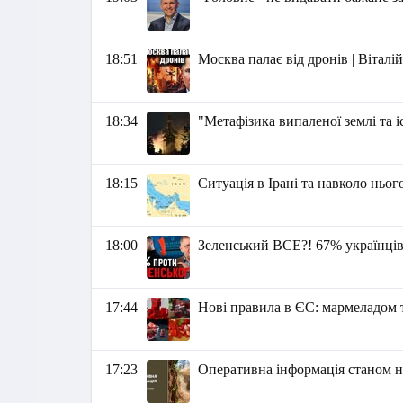
18:51
Москва палає від дронів | Вітал
18:34
"Метафізика випаленої землі та 
18:15
Ситуація в Ірані та навколо ньог
18:00
Зеленський ВСЕ?! 67% українці
17:44
Нові правила в ЄС: мармеладом 
17:23
Оперативна інформація станом на