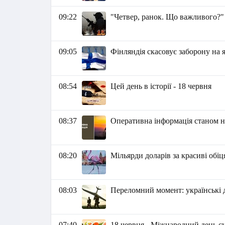
09:22
"Четвер, ранок. Що важливого?"
09:05
Фінляндія скасовує заборону на 
08:54
Цей день в історії - 18 червня
08:37
Оперативна інформація станом на
08:20
Мільярди доларів за красиві обі
08:03
Переломний момент: українські д
07:40
18 червня - Міжнародний день с