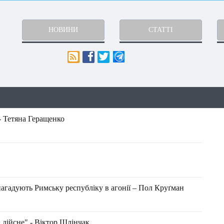
НОВИНИ
СТАТТІ
- Тетяна Геращенко
нагадують Римську республіку в агонії – Пол Круґман
а дійсне" - Віктор Шлінчак