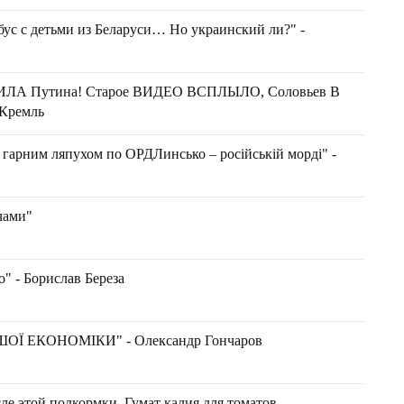
бус с детьми из Беларуси… Но украинский ли?" -
А Путина! Старое ВИДЕО ВСПЛЫЛО, Соловьев В
Кремль
 гарним ляпухом по ОРДЛинсько – російській морді" -
чами"
о" - Борислав Береза
ОЇ ЕКОНОМІКИ" - Олександр Гончаров
ле этой подкормки. Гумат калия для томатов