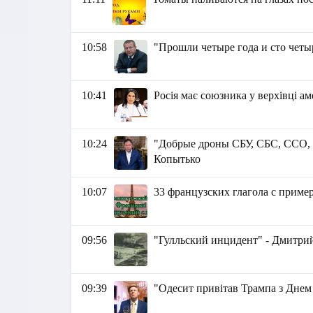
10:58
"Прошли четыре года и сто четы
10:41
Росія має союзника у верхівці 
10:24
"Добрые дроны СБУ, СБС, ССО, 
Копытько
10:07
33 французских глагола с пример
09:56
"Гулльский инцидент" - Дмитр
09:39
"Одесит привітав Трампа з Дн