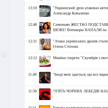
13:10
"Украинский дрон атаковал авто
Александр Коваленко
12:48
Симоньян ЖЕСТКО ПОДСТАВИЛ
ШОКЕ! Военкоры НАПАЛИ на 
12:31
"Атаки українських дронів стали
Олена Степова
12:12
Маміни секрети "Скумбрія з ово
11:49
"Іноді мені здається, що все марн
11:30
"П'ЯТЬ ЧОРНИХ ЛЕБЕДІВ НАШ
11:11
Томаты наливаются на глазах пос