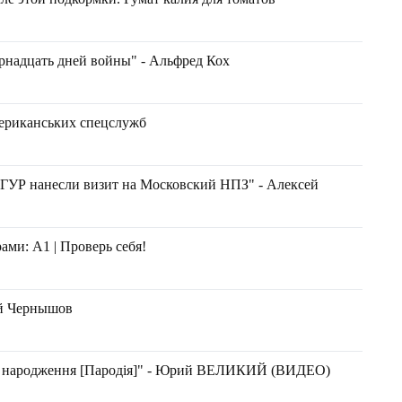
рнадцать дней войны" - Альфред Кох
американських спецслужб
ГУР нанесли визит на Московский НПЗ" - Алексей
ами: А1 | Проверь себя!
ий Чернышов
ем народження [Пародія]" - Юрий ВЕЛИКИЙ (ВИДЕО)