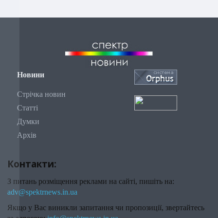
Новини
Стрічка новин
Статті
Думки
Архів
Контакти:
З питань розміщення реклами на сайті, пишіть на:
adv@spektrnews.in.ua
Якщо у Вас виникли запитання чи пропозиції, звертайтесь