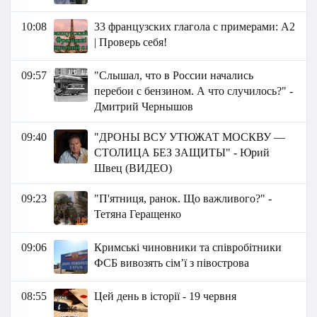
10:08
33 французских глагола с примерами: А2
| Проверь себя!
09:57
"Слышал, что в России начались
перебои с бензином. А что случилось?" -
Дмитрий Чернышов
09:40
"ДРОНЫ ВСУ УТЮЖАТ МОСКВУ —
СТОЛИЦА БЕЗ ЗАЩИТЫ" - Юрий
Швец (ВИДЕО)
09:23
"П'ятниця, ранок. Що важливого?" -
Тетяна Геращенко
09:06
Кримські чиновники та співробітники
ФСБ вивозять сім’ї з півострова
08:55
Цей день в історії - 19 червня