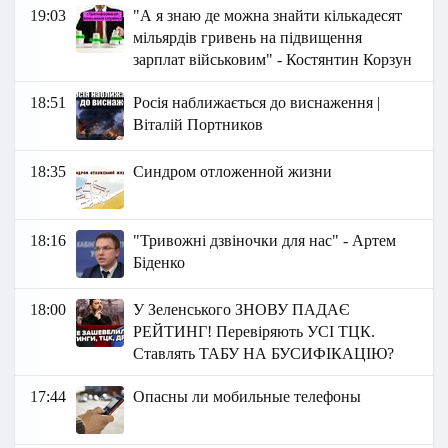
19:03
"А я знаю де можна знайти кількадесят
мільярдів гривень на підвищення
зарплат військовим" - Костянтин Корзун
18:51
Росія наближається до виснаження |
Віталій Портников
18:35
Синдром отложенной жизни
18:16
"Тривожні дзвіночки для нас" - Артем
Біденко
18:00
У Зеленського ЗНОВУ ПАДАЄ
РЕЙТИНГ! Перевіряють УСІ ТЦК.
Ставлять ТАБУ НА БУСИФІКАЦІЮ?
17:44
Опасны ли мобильные телефоны