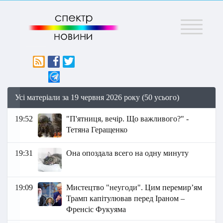
Меню
Усі матеріали за 19 червня 2026 року (50 усього)
19:52
"П'ятниця, вечір. Що важливого?" -
Тетяна Геращенко
19:31
Она опоздала всего на одну минуту
19:09
Мистецтво "неугоди". Цим перемир’ям
Трамп капітулював перед Іраном –
Френсіс Фукуяма