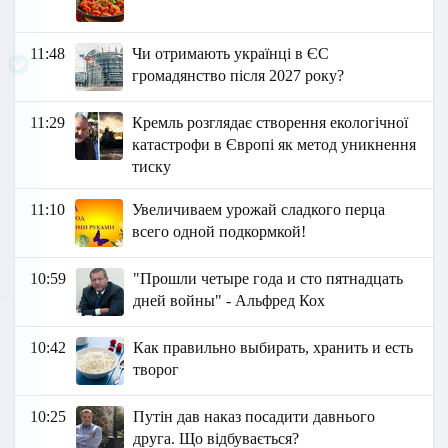
11:48
Чи отримають українці в ЄС
громадянство після 2027 року?
11:29
Кремль розглядає створення екологічної
катастрофи в Європі як метод уникнення
тиску
11:10
Увеличиваем урожай сладкого перца
всего одной подкормкой!
10:59
"Прошли четыре года и сто пятнадцать
дней войны" - Альфред Кох
10:42
Как правильно выбирать, хранить и есть
творог
10:25
Путін дав наказ посадити давнього
друга. Що відбувається?