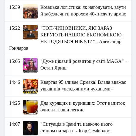
15:39
Козацька логістика: як нагодувати, взути
й забезпечити порохом 40-тисячну армію
15:22
"ТОП-ЧИНОВНИКИ, ЯКІ ЗАРАЗ
КЕРУЮТЬ НАШОЮ ЕКОНОМІКОЮ,
НЕ ГОДЯТЬСЯ НІКУДИ" - Александр
Гончаров
15:05
"Дуже цікавий розвиток у світі MAGA" -
Остап Яриш
14:46
Квартал 95 зливає Єрмака! Влада вважає
українців «невдячними чуханами»
14:25
Для курящих и куривших: Этот напиток
очистит ваши легкие
14:07
"Ситуація в Ірані та навколо нього
станом на зараз" - Ігор Семіволос