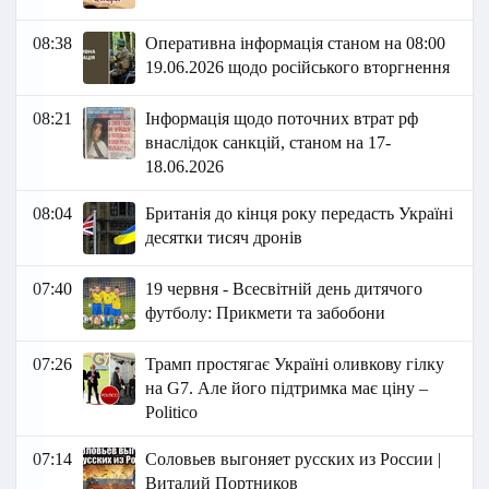
08:38
Оперативна інформація станом на 08:00
19.06.2026 щодо російського вторгнення
08:21
Інформація щодо поточних втрат рф
внаслідок санкцій, станом на 17-
18.06.2026​
08:04
Британія до кінця року передасть Україні
десятки тисяч дронів
07:40
19 червня - Всесвітній день дитячого
футболу: Прикмети та забобони
07:26
Трамп простягає Україні оливкову гілку
на G7. Але його підтримка має ціну –
Politico
07:14
Соловьев выгоняет русских из России |
Виталий Портников