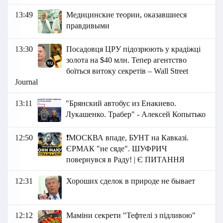
13:49
Медицинские теории, оказавшиеся
правдивыми
13:30
Посадовця ЦРУ підозрюють у крадіжці
золота на $40 млн. Тепер агентство
боїться витоку секретів – Wall Street
Journal
13:11
"Брянский автобус из Енакиево.
Лукашенко. Трабер" - Алексей Копытько
12:50
❗️МОСКВА впаде, БУНТ на Кавказі.
ЄРМАК "не сяде". ШУФРИЧ
повернувся в Раду! | Є ПИТАННЯ
12:31
Хороших сделок в природе не бывает
12:12
Маміни секрети "Тефтелі з підливою"