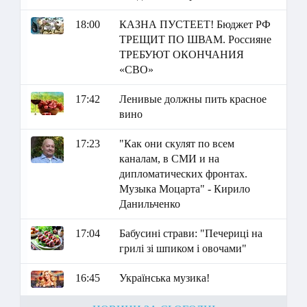
18:00
КАЗНА ПУСТЕЕТ! Бюджет РФ
ТРЕЩИТ ПО ШВАМ. Россияне
ТРЕБУЮТ ОКОНЧАНИЯ
«СВО»
17:42
Ленивые должны пить красное
вино
17:23
"Как они скулят по всем
каналам, в СМИ и на
дипломатических фронтах.
Музыка Моцарта" - Кирило
Данильченко
17:04
Бабусині страви: "Печериці на
грилі зі шпиком і овочами"
16:45
Українська музика!