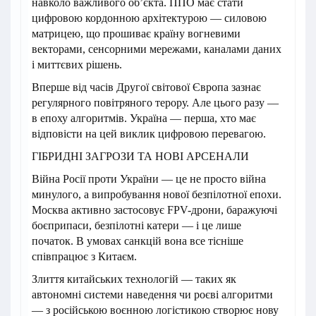
навколо важливого об’єкта. ППО має стати
цифровою кордонною архітектурою — силовою
матрицею, що прошиває країну вогневими
векторами, сенсорними мережами, каналами даних
і миттєвих рішень.
Вперше від часів Другої світової Європа зазнає
регулярного повітряного терору. Але цього разу —
в епоху алгоритмів. Україна — перша, хто має
відповісти на цей виклик цифровою перевагою.
ГІБРИДНІ ЗАГРОЗИ ТА НОВІ АРСЕНАЛИ
Війна Росії проти України — це не просто війна
минулого, а випробування нової безпілотної епохи.
Москва активно застосовує FPV-дрони, баражуючі
боєприпаси, безпілотні катери — і це лише
початок. В умовах санкцій вона все тісніше
співпрацює з Китаєм.
Злиття китайських технологій — таких як
автономні системи наведення чи роєві алгоритми
— з російською воєнною логістикою створює нову