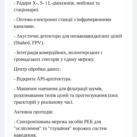
- Радари X-, S- і L-діапазонів, мобільні та
стаціонарні.
- Оптико-електронні станції з інфрачервоними
каналами.
- Акустичні детектори для низькошвидкісних цілей
(Shahed, FPV).
- Інтеграція комерційних, волонтерських і
громадських сенсорів у єдину мережу.
Центр обробки даних:
- Відкрита API-архітектура.
- Машинне навчання для фільтрації шумів,
розпізнавання типів цілей та прогнозування їхніх
траєкторій у реальному часі.
Активна протидія:
- Синхронізована мережа засобів РЕБ для
"осліплення" та "глушіння" ворожих систем
наведення.