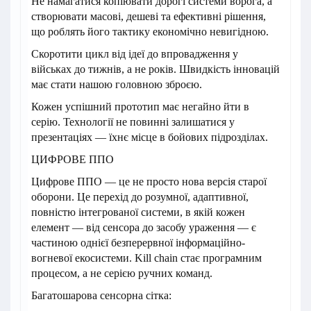
Не намагатися копіювати дорогі системи ворога, а
створювати масові, дешеві та ефективні рішення,
що роблять його тактику економічно невигідною.
Скоротити цикл від ідеї до впровадження у
військах до тижнів, а не років. Швидкість інновацій
має стати нашою головною зброєю.
Кожен успішний прототип має негайно йти в
серію. Технології не повинні залишатися у
презентаціях — їхнє місце в бойових підрозділах.
ЦИФРОВЕ ППО
Цифрове ППО — це не просто нова версія старої
оборони. Це перехід до розумної, адаптивної,
повністю інтегрованої системи, в якій кожен
елемент — від сенсора до засобу ураження — є
частиною однієї безперервної інформаційно-
вогневої екосистеми. Kill chain стає програмним
процесом, а не серією ручних команд.
Багатошарова сенсорна сітка: