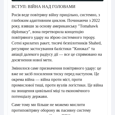
ВСТУП: ВІЙНА НАД ГОЛОВАМИ
Росія веде повітряну війну прицільно, системно, з
глибоким адаптивним циклом. Починаючи з 2022
року, взявши за основу американську "Tomahawk
diplomacy", вона перетворила концепцію
повітряного удару на зброю системного терору.
Сотні крилатих ракет, тисячі безпілотників Shahed,
регулярне застосування балістики "Кинжал" та
авіації далекого радіусу дії — все це спрямовано на
досягнення нової мети.
Змінилося саме призначення повітряного удару: це
вже не засіб посилення тиску перед наступом. Це
окрема війна — війна проти міст, проти
промислової тиші, проти вузлів логістики. Це війна
на знищення цивільної міці та економічного
потенціалу держави.
Саме тому ми більше не можемо мислити
протиповітряну оборону як пасивну систему