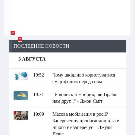
ПОСЛЕДНИЕ НОВОСТИ
3 АВГУСТА
19:52
Чому шкідливо користуватися
смартфоном перед сном
19:31
"Я колись теж вірив, що Ізраїль
нам друг..." - Джон Сміт
19:09
Масова мобілізація в росії?
Заперечення пропагандонів, яке
нічого не заперечує – Джулія
Девіс