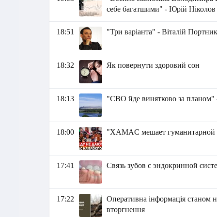
себе багатшими" - Юрій Ніколов
18:51
"Три варіанта" - Віталій Портни
18:32
Як повернути здоровий сон
18:13
"СВО йде винятково за планом"
18:00
"XAMAC мешает гуманитарной п
17:41
Связь зубов с эндокринной сис
17:22
Оперативна інформація станом на
вторгнення