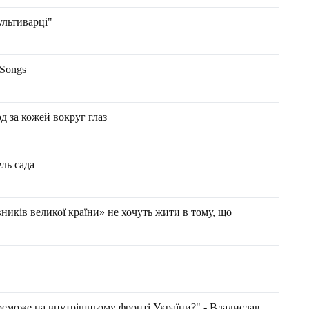
ультиварці"
 Songs
д за кожей вокруг глаз
ль сада
вників великої країни» не хочуть жити в тому, що
реможе на внутрішньому фронті України?" - Владислав