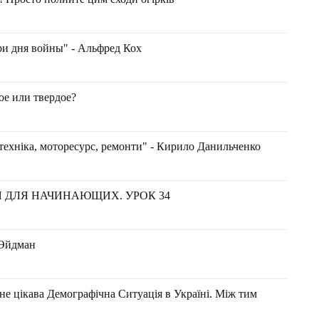
ри дня войны" - Альфред Кох
ое или твердое?
техніка, моторесурс, ремонти" - Кирило Данильченко
Я ДЛЯ НАЧИНАЮЩИХ. УРОК 34
 Эйдман
е цікава Демографічна Ситуація в Україні. Між тим