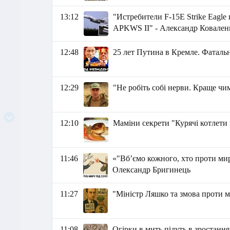
13:12
"Истребители F-15E Strike Eagl
APKWS II" - Александр Ковален
12:48
25 лет Путина в Кремле. Фаталь
12:29
"Не робіть собі нерви. Краще чи
12:10
Маміни секрети "Курячі котлети
11:46
«"Вб’ємо кожного, хто проти мир
Олександр Бригинець
11:27
"Міністр Ляшко та змова проти 
11:08
Огірки в мить підуть в зростанн