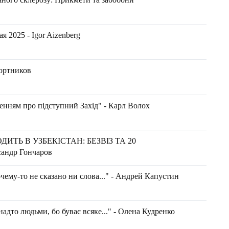
 2025 - Igor Aizenberg
Портников
енням про підступний Захід" - Карл Волох
ДИТЬ В УЗБЕКІСТАН: БЕЗВІЗ ТА 20
ндр Гончаров
чему-то не сказано ни слова..." - Андрей Капустин
адто людьми, бо буває всяке..." - Олена Кудренко