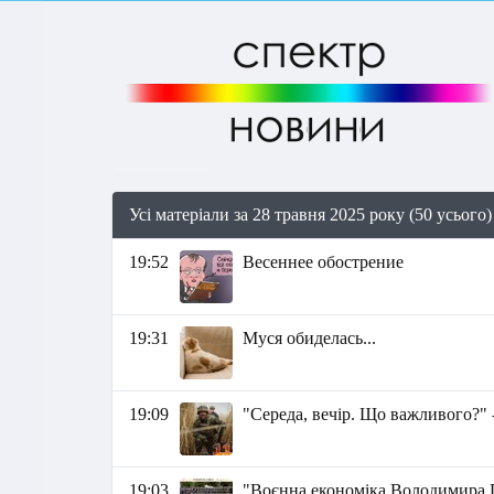
Усі матеріали за 28 травня 2025 року (50 усього)
19:52
Весеннее обострение
19:31
Муся обиделась...
19:09
"Середа, вечір. Що важливого?" 
19:03
"Воєнна економіка Володимира П