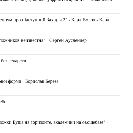
енням про підступний Захід. ч.2" - Карл Волох - Карл
ложников неизвестна" - Сергей Ауслендер
 без лекарств
вої форми - Борислав Береза
ебе
ножки Буша на горизонте, академики на овощебазе" -