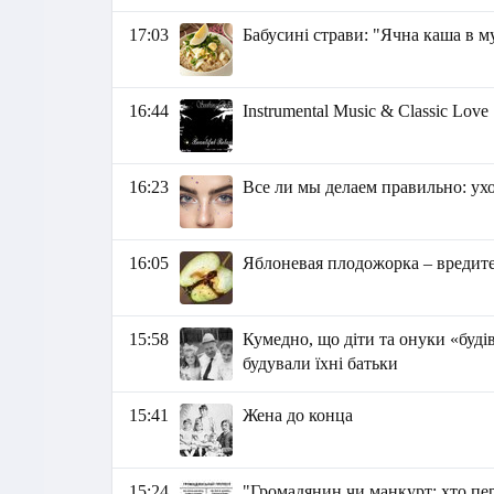
17:03
Бабусині страви: "Ячна каша в м
16:44
Instrumental Music & Classic Love
16:23
Все ли мы делаем правильно: ухо
16:05
Яблоневая плодожорка – вредите
15:58
Кумедно, що діти та онуки «буді
будували їхні батьки
15:41
Жена до конца
15:24
"Громадянин чи манкурт: хто пе