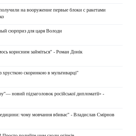
e получили на вооружение первые блоки с ракетами
ко
ный сюрприз для царя Володи
мось корисним займіться" - Роман Донік
 з хрусткою скоринкою в мультиварці"
у"— новий підзаголовок російської дипломатії» -
медицини: чому мовчання вбиває" - Владислав Смірнов
я! Просто полийте цим сходи огірків