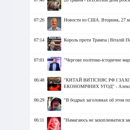
07:26
Новости из США. Вторник, 27 мая
07:14
Король проти Трампа | Віталій 
07:01
"Чергове політико-історичне мар
06:48
"КИТАЙ ВИТІСНЯЄ РФ І ЗАХО
ЕКОНОМІЧНИХ УГОД" - Алекса
06:29
"В бодрых заголовках об этом по
06:11
"Намагаюсь не захоплюватися зан