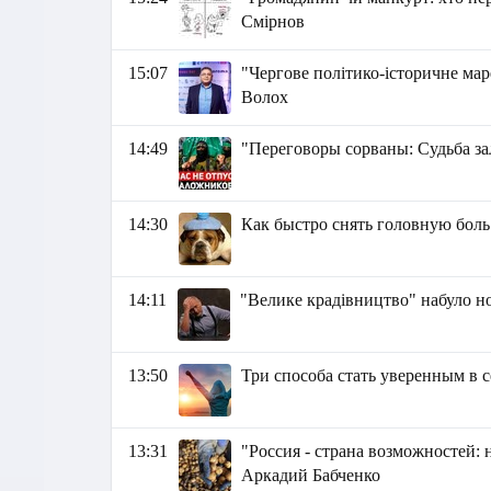
Смірнов
15:07
"Чергове політико-історичне мар
Волох
14:49
"Переговоры сорваны: Судьба за
14:30
Как быстро снять головную боль
14:11
"Велике крадівництво" набуло но
13:50
Три способа стать уверенным в с
13:31
"Россия - страна возможностей: 
Аркадий Бабченко