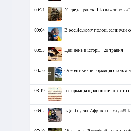
09:21
"Середа, ранок. Що важливого?"
09:04
В російському полоні загинули с
08:53
Цей день в історії - 28 травня
08:36
Оперативна інформація станом на
08:19
Інформація щодо поточних втрат 
08:02
«Дикі гуси» Африки на службі 
07:40
28 травня - Всесвітній день розс