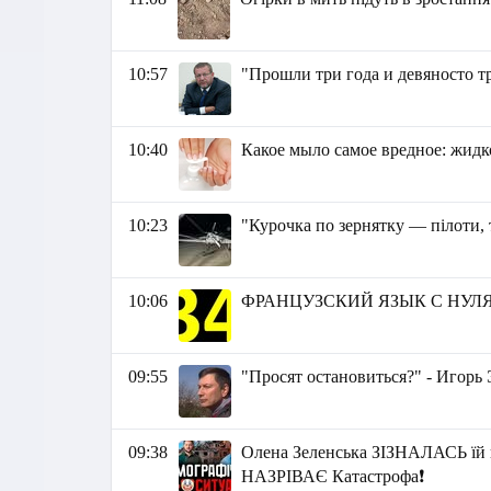
10:57
"Прошли три года и девяносто т
10:40
Какое мыло самое вредное: жидк
10:23
"Курочка по зернятку — пілоти, 
10:06
ФРАНЦУЗСКИЙ ЯЗЫК C НУЛ
09:55
"Просят остановиться?" - Игорь
09:38
Олена Зеленська ЗІЗНАЛАСЬ їй н
НАЗРІВАЄ Катастрофа❗