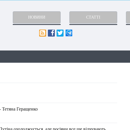
НОВИНИ
СТАТТІ
- Тетяна Геращенко
утіна охолоджується, але росіяни все ще відчувають