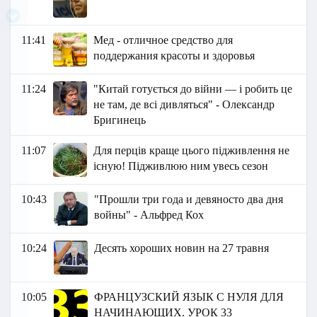
11:41
Мед - отличное средство для
поддержания красоты и здоровья
11:24
"Китай готується до війни — і робить це
не там, де всі дивляться" - Олександр
Бригинець
11:07
Для перців краще цього підживлення не
існую! Підживлюю ним увесь сезон
10:43
"Прошли три года и девяносто два дня
войны" - Альфред Кох
10:24
Десять хороших новин на 27 травня
10:05
ФРАНЦУЗСКИЙ ЯЗЫК C НУЛЯ ДЛЯ
НАЧИНАЮЩИХ. УРОК 33