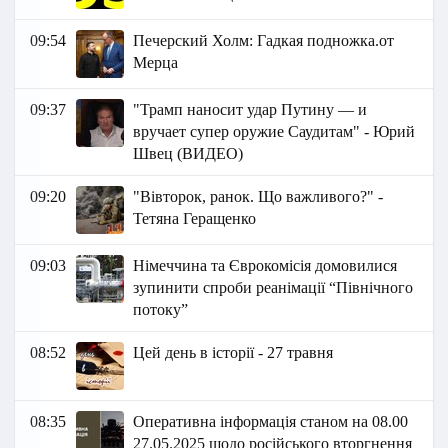
09:54
Печерский Холм: Гадкая подножка.от
Мерца
09:37
"Трамп наносит удар Путину — и
вручает супер оружие Саудитам" - Юрий
Швец (ВИДЕО)
09:20
"Вівторок, ранок. Що важливого?" -
Тетяна Геращенко
09:03
Німеччина та Єврокомісія домовилися
зупинити спроби реанімації “Північного
потоку”
08:52
Цей день в історії - 27 травня
08:35
Оперативна інформація станом на 08.00
27.05.2025 щодо російського вторгнення