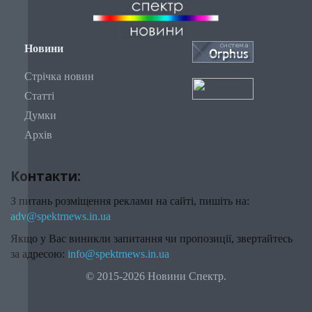
Новини
Стрічка новин
Статті
Думки
Архів
Контакти:
З питань розміщення реклами на сайті, пишіть на:
adv@spektrnews.in.ua
Якщо у Вас виникли запитання чи пропозиції, звертайтесь
за адресою:
info@spektrnews.in.ua
© 2015-2026 Новини Спектр.