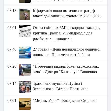
08:18
Інформація щодо поточних втрат рф
внаслідок санкцій, станом на 26.05.2025
08:01
Огляд світових ЗМІ: рекордна атака рф,
критика Трампа, VIP-підрозділ для
російських чиновників
07:40
27 травня - День невідкладної медичної
допомоги: Прикмети та забобони
07:26
"Німеччина видала букет карколомних
заяв" - Дмитро "Калинчук" Вовнянко
07:14
Трамп накинувся на Путіна і
Зеленського | Віталій Портников
07:01
"Мир як зброя" - Владислав Смірнов