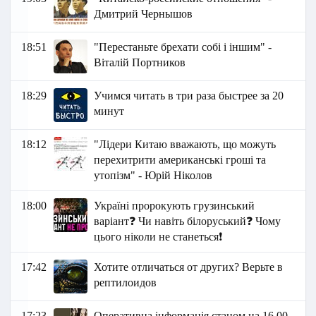
Дмитрий Чернышов
18:51
"Перестаньте брехати собі і іншим" -
Віталій Портников
18:29
Учимся читать в три раза быстрее за 20
минут
18:12
"Лідери Китаю вважають, що можуть
перехитрити американські гроші та
утопізм" - Юрій Ніколов
18:00
Україні пророкують грузинський
варіант❓ Чи навіть білоруський❓ Чому
цього ніколи не станеться❗
17:42
Хотите отличаться от других? Верьте в
рептилоидов
17:23
Оперативна інформація станом на 16.00