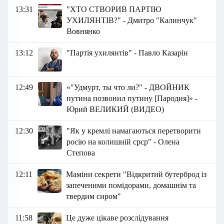
13:31
"ХТО СТВОРИВ ПАРТІЮ
УХИЛЯНТІВ?" - Дмитро "Калинчук"
Вовнянко
13:12
"Партія ухилянтів" - Павло Казарін
12:49
«"Удмурт, ты что ли?" - ДВОЙНИК
путина позвонил путину [Пародия]» -
Юрий ВЕЛИКИЙ (ВИДЕО)
12:30
"Як у кремлі намагаються перетворити
росію на колишній срср" - Олена
Степова
12:11
Маміни секрети "Відкритий бутерброд із
запеченими помідорами, домашнім та
твердим сиром"
11:58
Це дуже цікаве розслідування