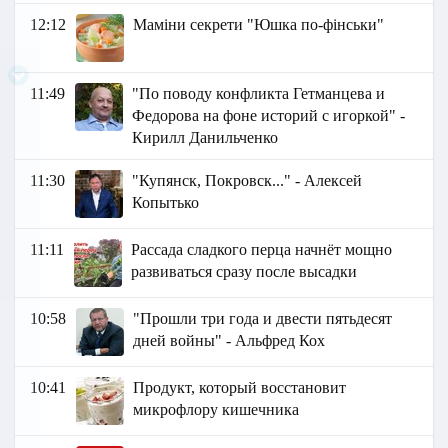
12:12
Маміни секрети "Юшка по-фінськи"
11:49
"По поводу конфликта Гетманцева и
Федорова на фоне историй с игоркой" -
Кирилл Данильченко
11:30
"Купянск, Покровск..." - Алексей
Копытько
11:11
Рассада сладкого перца начнёт мощно
развиваться сразу после высадки
10:58
"Прошли три года и двести пятьдесят
дней войны" - Альфред Кох
10:41
Продукт, который восстановит
микрофлору кишечника