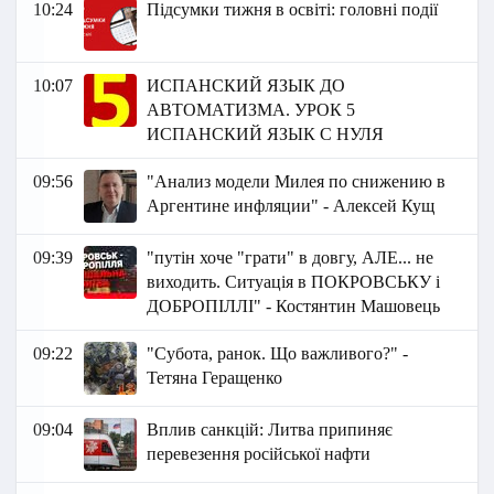
10:24
Підсумки тижня в освіті: головні події
10:07
ИСПАНСКИЙ ЯЗЫК ДО
АВТОМАТИЗМА. УРОК 5
ИСПАНСКИЙ ЯЗЫК С НУЛЯ
09:56
"Анализ модели Милея по снижению в
Аргентине инфляции" - Алексей Кущ
09:39
"путін хоче "грати" в довгу, АЛЕ... не
виходить. Ситуація в ПОКРОВСЬКУ і
ДОБРОПІЛЛІ" - Костянтин Машовець
09:22
"Субота, ранок. Що важливого?" -
Тетяна Геращенко
09:04
Вплив санкцій: Литва припиняє
перевезення російської нафти