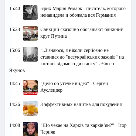
15:40
Эрих Мария Ремарк - писатель, которого
ненавидела и обожала вся Германия
15:23
Санкции сказочно обогащают ближний
круг Путина
15:06
"..Зізнаюся, я ніколи серйозно не
ставився до "всеукраїнських заходів" на
кшталт відомого диктанту" - Євген
Якунов
14:45
"Дело об утечке видео" - Сергей
Ауслендер
14:26
3 эффективных напитка для похудения
14:08
"Що чекає на Харків та харківʼян?" - Ігор
Черняк