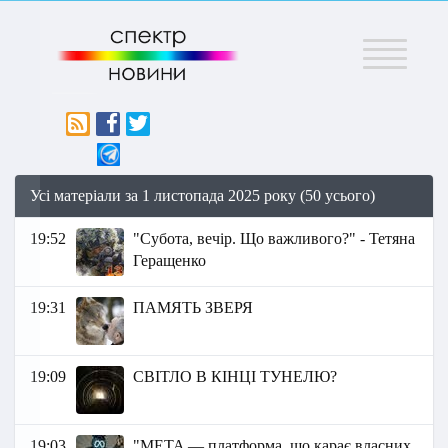
Меню
Усі матеріали за 1 листопада 2025 року (50 усього)
19:52
"Субота, вечір. Що важливого?" - Тетяна
Геращенко
19:31
ПАМЯТЬ ЗВЕРЯ
19:09
СВІТЛО В КІНЦІ ТУНЕЛЮ?
19:03
"META — платформа, що карає власних