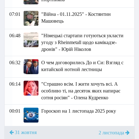
07:01
"Війна - 01.11.2025" - Костянтин
Машовець
06:48
"Німецькі стартапи готуються укласти
угоду з Rheinmetall щодо камікадзе-
дронів" - Юрій Ніколов
06:32
О чем договорились До и Си: Взгляд с
китайской нотной лестницы
06:14
"Страшно всім. І жити хочуть всі. А
особливо ті, на десяток яких напирає
сотня росіян" - Олена Кудренко
00:01
Гороскоп на 1 листопада 2025 року
31 жовтня
2 листопада