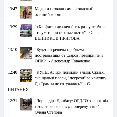
13:47
Медики назвали самый опасный
осенний месяц
13:29
"«Карфаген должен быть разрушен!» и
это уж точно не отменяется" - Олена
ВЕННИКОВ-ПРИГОВА
13:10
"Будет ли решена проблема
пострадавших от ударов предприятий
ОПК?" - Александр Коваленко
12:48
"КУЛЕБА: Три помилки влади. Єрмак,
скандальні посли, "погрози" за критику.
До Трампа не готувались?" - Є
ПИТАННЯ
12:31
"Чорна діра Донбасу: ОРДЛО за крок від
тотального колапсу, попереду зима" -
Олена Степова