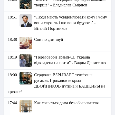
творців" - Владислав Смірнов
18:51
"Люди мають усвідомлювати кому і чому
вони служать і що вони будують" -
Віталій Портников
18:38
Сон по фэн-шуй
18:19
"Переговори Трамп-Сі. Україна
відкладена на потім" - Вадим Денисенко
18:00
Сердючка ВЗРЫВАЕТ телефоны
русаков, Проханов вскрыл
ДВОЙНИКОВ путина и БАШКИРЫ на
крючке!
17:44
Как согреться дома без обогревателя