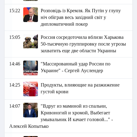
15:22
Розповідь із Кремля. Як Путін у глупу
ніч обіграв весь західний світ у
дипломатичний покер
15:05
Россия сосредоточила вблизи Харькова
50-тысячную группировку после угрозы
захватить еще две области Украины
14:46
"Массированный удар России по
Украине" - Сергей Ауслендер
14:25
Продукты, влияющие на разжижение
густой крови
14:07
"Вдруг из маминой из спальни,
Кривоногий и хромой, Выбегает
умывальник И качает головой..." -
Алексей Копытько