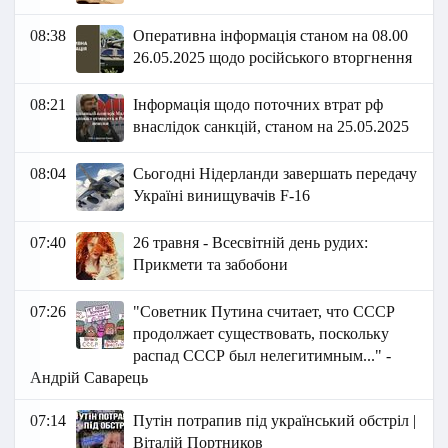
08:38
Оперативна інформація станом на 08.00
26.05.2025 щодо російського вторгнення
08:21
Інформація щодо поточних втрат рф
внаслідок санкцій, станом на 25.05.2025
08:04
Сьогодні Нідерланди завершать передачу
Україні винищувачів F-16
07:40
26 травня - Всесвітній день рудих:
Прикмети та забобони
07:26
"Советник Путина считает, что СССР
продолжает существовать, поскольку
распад СССР был нелегитимным..." -
Андрій Саварець
07:14
Путін потрапив під український обстріл |
Віталій Портников