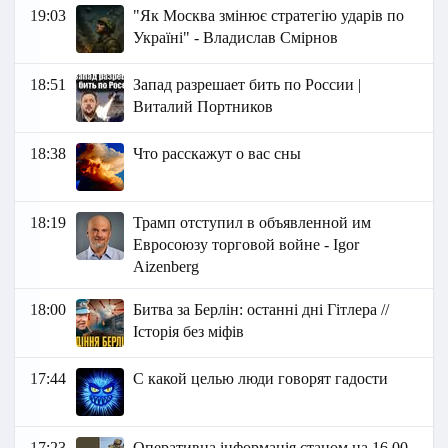
19:03
"Як Москва змінює стратегію ударів по
Україні" - Владислав Смірнов
18:51
Запад разрешает бить по России |
Виталий Портников
18:38
Что расскажут о вас сны
18:19
Трамп отступил в объявленной им
Евросоюзу торговой войне - Igor
Aizenberg
18:00
Битва за Берлін: останні дні Гітлера //
Історія без міфів
17:44
С какой целью люди говорят гадости
17:23
Оперативна інформація станом на 16.00