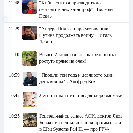
11:48
"Хибна оптика призводить до
геополітичних катастроф" - Валерій
Пекар
11:29
"Андерс Нильсен про мотивацию
Путина продолжать войну" - Игаль
Левин
11:10
Всього 2 таблетки і огірки зеленіють і
ростуть прямо на очах!
10:59
"Прошли три года и девяносто один
день войны" - Альфред Кох
10:42
Летний план питания для здоровья кожи
10:25
Генерал-майор запаса АОИ, доктор Яков
Бенжо, и специалист по вопросам связи
в Elbit Systems Гай Н. — про FPV-