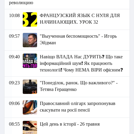
революцию
10:08
ФРАНЦУЗСКИЙ ЯЗЫК C НУЛЯ ДЛЯ
НАЧИНАЮЩИХ. УРОК 32
09:57
"Выученная беспомощность" - Игорь
Эйдман
09:40
Навіщо ВЛАДА Нас ДУРИТЬ❓ Що таке
інформаційний шум❗ Як працюють
технології❗ Чому НЕМА ВІРИ офісним❓
09:23
"Понеділок, ранок. Що важливого?" -
Тетяна Геращенко
09:06
Православний олігарх запропонував
скасувати на росії пенсії
08:55
Цей день в історії - 26 травня