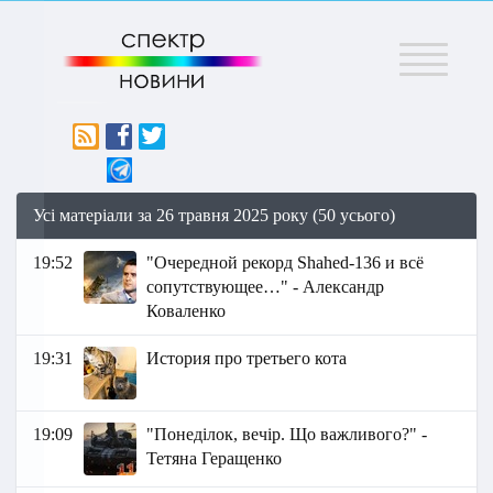
Меню
Усі матеріали за 26 травня 2025 року (50 усього)
19:52
"Очередной рекорд Shahed-136 и всё
сопутствующее…" - Александр
Коваленко
19:31
История про третьего кота
19:09
"Понеділок, вечір. Що важливого?" -
Тетяна Геращенко