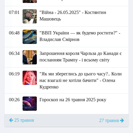
07:01
"Війна - 26.05.2025" - Костянтин
Машовець
06:48
"ВВП України — як будемо ростити?" -
Владислав Смірнов
06:34
Запрошення короля Чарльза до Канади є
посланням Трампу - і всьому світу
06:19
"Як ми збереглись до цього часу?.. Коли
нас взагалі не хотіли бачити" - Олена
Кудренко
00:26
Гороскоп на 26 травня 2025 року
25 травня
27 травня