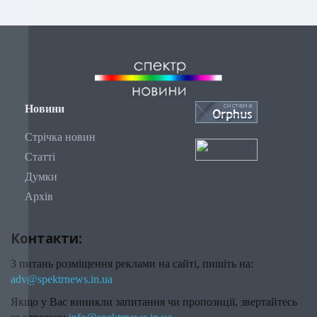
Новини
Стрічка новин
Статті
Думки
Архів
Контакти:
З питань розміщення реклами на сайті, пишіть на:
adv@spektrnews.in.ua
Якщо у Вас виникли запитання чи пропозиції, звертайтесь