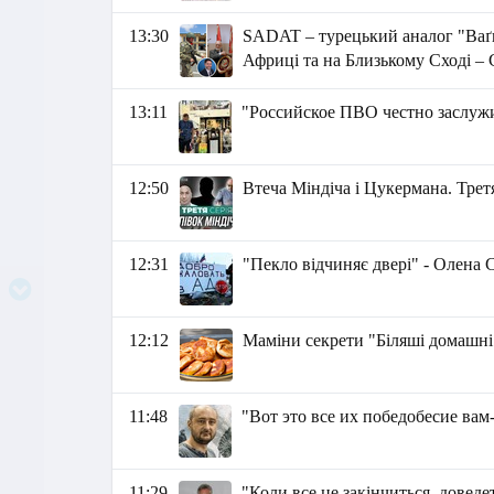
13:30
SADAT – турецький аналог "Ваґн
Африці та на Близькому Сході – 
13:11
"Российское ПВО честно заслужи
12:50
Втеча Міндіча і Цукермана. Третя
12:31
"Пекло відчиняє двері" - Олена 
12:12
Маміни секрети "Біляші домашні 
11:48
"Вот это все их победобесие вам
11:29
"Коли все це закінчиться, доведе