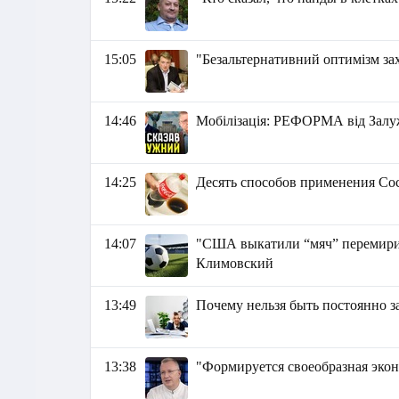
15:05
"Безальтернативний оптимізм за
14:46
Мобілізація: РЕФОРМА від Зал
14:25
Десять способов применения Coc
14:07
"США выкатили “мяч” перемирия 
Климовский
13:49
Почему нельзя быть постоянно 
13:38
"Формируется своеобразная экон