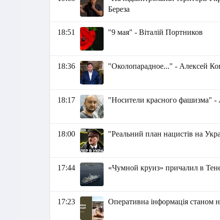
Береза
18:51
"9 мая" - Віталій Портников
18:36
"Околопарадное..." - Алексей К
18:17
"Носители красного фашизма" -
18:00
"Реальний план нацистів на Украї
17:44
«Чумной круиз» причалил в Тен
17:23
Оперативна інформація станом на