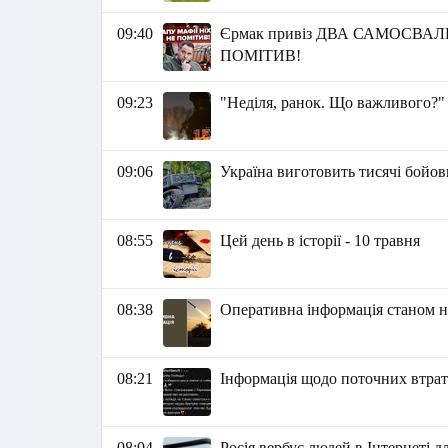
09:40
Єрмак привіз ДВА САМОСВАЛИ
ПОМІТИВ!
09:23
"Неділя, ранок. Що важливого?"
09:06
Україна виготовить тисячі бойови
08:55
Цей день в історії - 10 травня
08:38
Оперативна інформація станом на
08:21
Інформація щодо поточних втрат 
08:04
Росія вербує людей в Інтернеті д