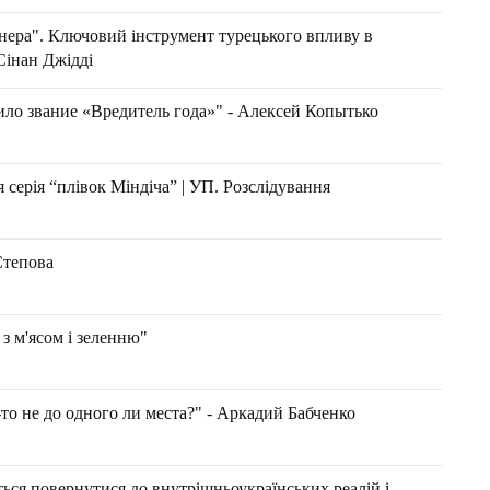
ера". Ключовий інструмент турецького впливу в
Сінан Джідді
ло звание «Вредитель года»" - Алексей Копытько
 серія “плівок Міндіча” | УП. Розслідування
Степова
з м'ясом і зеленню"
-то не до одного ли места?" - Аркадий Бабченко
ться повернутися до внутрішньоукраїнських реалій і