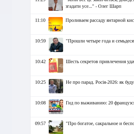
згадати усе..." - Олег Шарп
11:10
Проливаем рассаду янтарной кис
10:59
"Прошли четыре года и семьдеся
10:42
Шесть секретов привлечения уд
10:25
Не про парад. Росія-2026: як буд
10:08
Гид по выживанию: 20 французск
09:57
"Про богатое, сакральное и бес