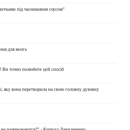
еветками під часниковим соусом"
ния для мозга
! Ви точно полюбите цей спосіб
і, яку вона перетворила на свою головну духовну
ах не размножаются?" - Кирилл Данильченко