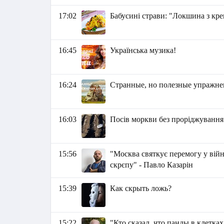
17:02
Бабусині страви: "Локшина з кр
16:45
Українська музика!
16:24
Странные, но полезные упражне
16:03
Посів моркви без проріджування
15:56
"Москва святкує перемогу у війн
скрєпу" - Павло Казарін
15:39
Как скрыть ложь?
15:22
"Кто сказал, что панды в клетк