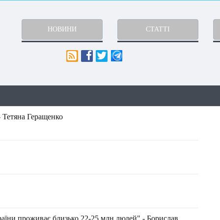
НОВИНИ
СТАТТІ
- Тетяна Геращенко
раїни проживає близько 22-25 млн людей" - Борислав