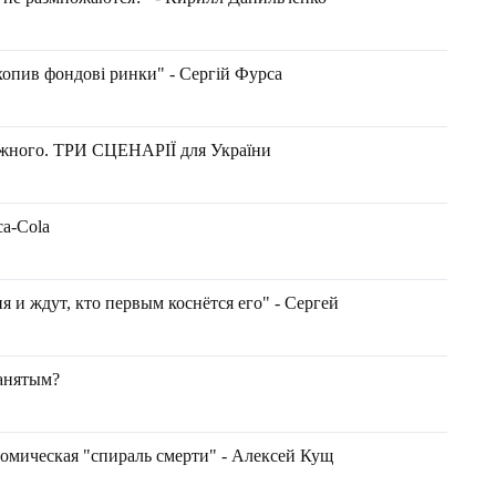
хопив фондові ринки" - Сергій Фурса
ужного. ТРИ СЦЕНАРІЇ для України
a-Cola
и ждут, кто первым коснётся его" - Сергей
занятым?
омическая "спираль смерти" - Алексей Кущ