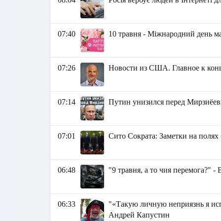
07:40
10 травня - Міжнародний день м
07:26
Новости из США. Главное к концу
07:14
Путин унизился перед Мирзиёев
07:01
Сито Сократа: Заметки на полях 
06:48
"9 травня, а то чия перемога?" 
06:33
"«Такую личную неприязнь я исп
Андрей Капустин