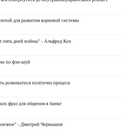
лотой для развития корневой системы
т пять дней войны" - Альфред Кох
ачи по фэн-шуй
уть розвиватися політичні процеси
их фраз для общения в банке
полезное" - Дмитрий Чернышов