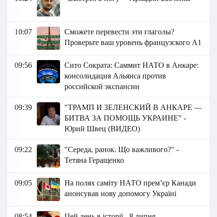
10:07
Сможете перевести эти глаголы?
Проверьте ваш уровень французского А1
09:56
Сито Сократа: Саммит НАТО в Анкаре:
консолидация Альянса против
российской экспансии
09:39
"ТРАМП И ЗЕЛЕНСКИЙ В АНКАРЕ —
БИТВА ЗА ПОМОЩЬ УКРАИНЕ" -
Юрий Швец (ВИДЕО)
09:22
"Середа, ранок. Що важливого?" -
Тетяна Геращенко
09:05
На полях саміту НАТО прем’єр Канади
анонсував нову допомогу Україні
08:54
Цей день в історії - 8 липня