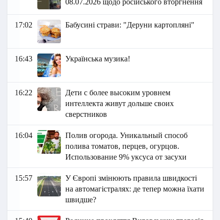
08.07.2026 щодо російського вторгнення
17:02
Бабусині страви: "Деруни картопляні"
16:43
Українська музика!
16:22
Дети с более высоким уровнем
интеллекта живут дольше своих
сверстников
16:04
Полив огорода. Уникальный способ
полива томатов, перцев, огурцов.
Использование 9% уксуса от засухи
15:57
У Європі змінюють правила швидкості
на автомагістралях: де тепер можна їхати
швидше?