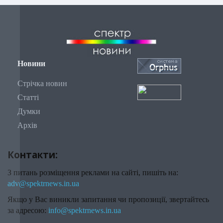
Новини
Стрічка новин
Статті
Думки
Архів
Контакти:
З питань розміщення реклами на сайті, пишіть на:
adv@spektrnews.in.ua
Якщо у Вас виникли запитання чи пропозиції, звертайтесь
за адресою:
info@spektrnews.in.ua