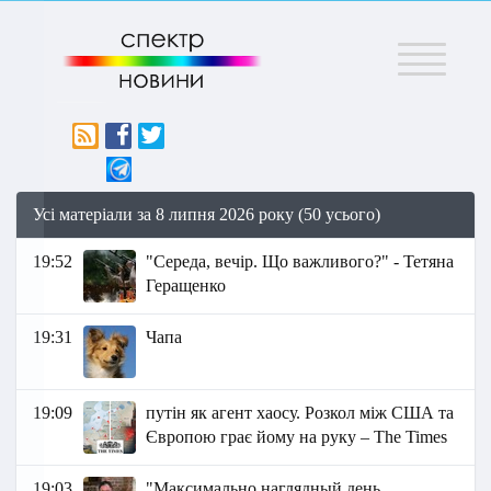
Меню
Усі матеріали за 8 липня 2026 року (50 усього)
19:52
"Середа, вечір. Що важливого?" - Тетяна
Геращенко
19:31
Чапа
19:09
путін як агент хаосу. Розкол між США та
Європою грає йому на руку – The Times
19:03
"Максимально наглядный день,