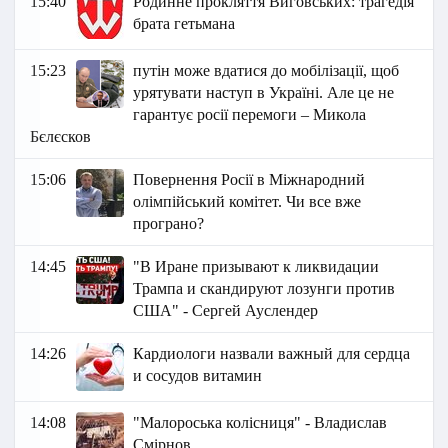
15:40
Родинне прокляття Виговських: трагедія
брата гетьмана
15:23
путін може вдатися до мобілізації, щоб
урятувати наступ в Україні. Але це не
гарантує росії перемоги – Микола
Бєлєсков
15:06
Повернення Росії в Міжнародний
олімпійський комітет. Чи все вже
програно?
14:45
"В Иране призывают к ликвидации
Трампа и скандируют лозунги против
США" - Сергей Ауслендер
14:26
Кардиологи назвали важный для сердца
и сосудов витамин
14:08
"Малороська колісниця" - Владислав
Смірнов