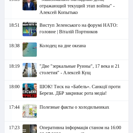
отражающий текущий этап войны" -
Алексей Копытько
18:51
Виступ Зеленського на форумі НАТО:
головне | Віталій Портников
18:38
Колодец на дне океана
18:19
"Две "зеркальные Руины", 17 века и 21
столетия" - Алексей Кущ
18:00
ШОК! Тиск на «Бабель». Санкції проти
Берези. ДБР закриває рота медіа!
17:44
Полезные факты о холодильниках
17:23
Оперативна інформація станом на 16:00