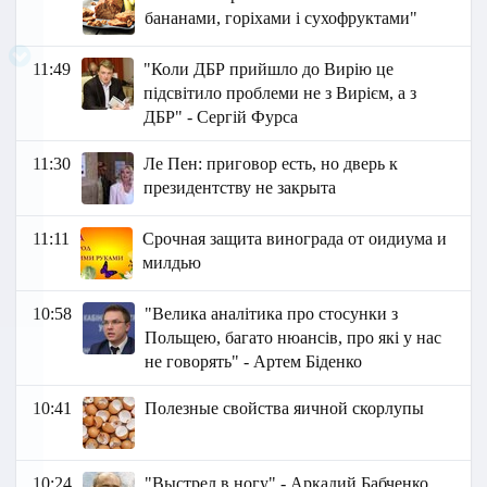
бананами, горіхами і сухофруктами"
11:49
"Коли ДБР прийшло до Вирію це
підсвітило проблеми не з Вирієм, а з
ДБР" - Сергій Фурса
11:30
Ле Пен: приговор есть, но дверь к
президентству не закрыта
11:11
Срочная защита винограда от оидиума и
милдью
10:58
"Велика аналітика про стосунки з
Польщею, багато нюансів, про які у нас
не говорять" - Артем Біденко
10:41
Полезные свойства яичной скорлупы
10:24
"Выстрел в ногу" - Аркадий Бабченко