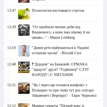
13:47
Психология настоящего счастья
13:29
"От прийшло менше доби від
Вишневого, а воно вже нікому й не
цікаво..." - Маson Lemberg
13:10
"Дивні речі відбуваються в Україні
останнім часом" - Віталій Сич
12:48
❗️”Дурдом” на Банковій. ЄРМАКА
"здадуть" друзі? “Годівниці” СЛУГ
НАРОДУ | Є ПИТАННЯ
12:31
"Як і через що почався конфлікт з
Польщею та при чому тут рос-олігарх
Абрамовіч і Верещук" - Тарас Чорновіл
12:12
Маміни секрети "Пісний кекс із